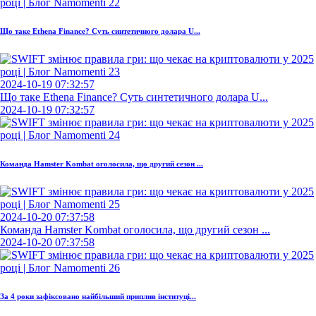
Що таке Ethena Finance? Суть синтетичного долара U...
2024-10-19 07:32:57
Що таке Ethena Finance? Суть синтетичного долара U...
2024-10-19 07:32:57
Команда Hamster Kombat оголосила, що другий сезон ...
2024-10-20 07:37:58
Команда Hamster Kombat оголосила, що другий сезон ...
2024-10-20 07:37:58
За 4 роки зафіксовано найбільший приплив інституці...