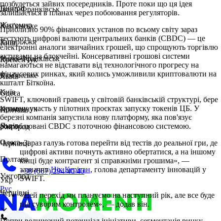
позбудеться зайвих посередників. Проте поки що ця ідея
Дніпро
Івано-Франківськ
залишається в планах через побоювання регуляторів.
Житомир
Кам'янське
Приблизно 90% фінансових установ по всьому світу зараз
тестують цифрові валюти центральних банків (CBDC) — це
Запоріжжя
Київ
електронні аналоги звичайних грошей, що спрощують торгівлю
активами на блокчейні. Консервативні грошові системи
Івано-Франківськ
Кременчук
намагаються не відставати від технологічного прогресу на
фінансових ринках, який колись уможливили криптовалюти на
Кам'янське
Львів
кшталт Біткоїна.
Київ
Одеса
SWIFT, ключовий гравець у світовій банківській структурі, бере
активну участь у пілотних проєктах запуску токенів ЦБ. У
Кременчук
Полтава
березні компанія запустила нову платформу, яка пов'язує
Львів
розроблювані CBDC з поточною фінансовою системою.
Ужгород
Одеса
«Зараз галузь готова перейти від тестів до реальної гри, де
Чернівці
цифрові активи почнуть активно обертатися, а на іншому
Полтава
кінці буде контрагент зі справжніми грошима», —
зазначив
Нік Керіган
, голова департаменту інновацій у
+38 (067) 294 40 40
Ужгород
SWIFT.
Укр
Рус
Чернівці
«Цей перехід ми плануємо на наступний рік, але все буде
під суворим контролем», — додав він.
Попри величезний потенціал ініціативи, сегментація ринку