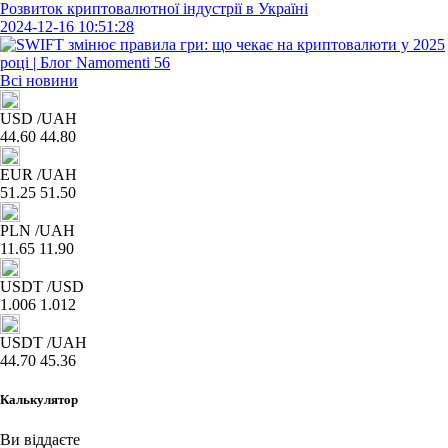
Розвиток криптовалютної індустрії в Україні
2024-12-16 10:51:28
Всі новини
USD
/UAH
44.60
44.80
EUR
/UAH
51.25
51.50
PLN
/UAH
11.65
11.90
USDT
/USD
1.006
1.012
USDT
/UAH
44.70
45.36
Калькулятор
Ви віддаєте