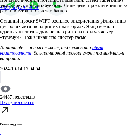
загальмовує її масштабування. Лише деякі проєкти вийшли за
+38 (067) 294 40 40
рамки внутрішніх систем банків.
Останній проєкт SWIFT охоплює використання різних типів
цифрових активів на різних платформах. Якщо компанії
вдасться втілити задумане, на криптовалюти чекає черг
«туземун». Тож з цікавістю спостерігаємо.
Namomente — ідеальне місце, щоб замовити
обмін
криптовалюти
, де гарантовані прозорі умови та мінімальні
витрати.
2024-10-14 15:04:54
24487 переглядів
Наступна стаття
Рекомендуємо: