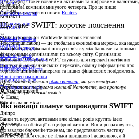
транзакцій із токенізованими активами та цифровими валютами,
Вакансії
Контакти
повідомила компанія минулого четверга. Про це пише
Назад
британське агентство новин
Reuters
.
Обережно шахраї
Контакти
Що таке SWIFT: коротке пояснення
Про компанію
Контакти
SWIFT (Society for Worldwide Interbank Financial
Мапа відділень
Новини фінансів
Telecommunication) — це глобальна економічна мережа, яка надає
Контакти
Наші менеджери
захищені та уніфіковані послуги зв'язку між банками та іншими
фінансовими організаціями по всьому світу. Організацію
Мапа відділень
Наші телеграм канали
засновано 1973 року. SWIFT служить для передачі платіжних
інструкцій, міжбанківських переказів, обміну інформацією про
Наші менеджери
Перевірка контактів
торгівлю цінними паперами та інших фінансових повідомлень.
Наші телеграм канали
Новини фінансів
Щоб вигідно провести
обмін валюти
, ми рекомендуємо
Місто
скористатися послугами компанії Namomente, яка пропонує
Перевірка контактів
Хмельницький
приємний курс і низькі комісії.
Назад
Оберіть ваше місто
Укр
Які новації планує запровадити SWIFT
Дніпро
Банки та керуючі активами вже кілька років крутять ідею
Житомир
перетворити облігації на цифрові жетони. Вони розраховують,
що завдяки блокчейн-токенам, що представляють частину
Хмельницький
Запоріжжя
активу, торгівля стане не тільки швидшою і дешевшою, а й