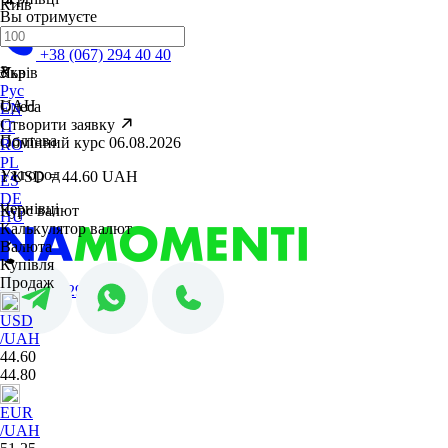
Київ
Вы отримуєте
Кременчук
+38 (067) 294 40 40
₴
Львів
Укр
Рус
UAH
Одеса
EN
Створити заявку
IT
Полтава
Обмінний курс 06.08.2026
RO
PL
Ужгород
1 USD = 44.60 UAH
ES
DE
Чернівці
Курс валют
HU
Калькулятор валют
Валюта
Купівля
Продаж
+38 (067) 294 40 40
USD
/UAH
44.60
44.80
EUR
/UAH